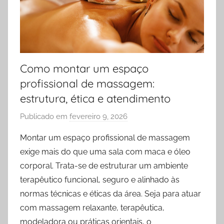
Como montar um espaço
profissional de massagem:
estrutura, ética e atendimento
Publicado em
fevereiro 9, 2026
p
o
Montar um espaço profissional de massagem
r
exige mais do que uma sala com maca e óleo
h
corporal. Trata-se de estruturar um ambiente
o
terapêutico funcional, seguro e alinhado às
s
normas técnicas e éticas da área. Seja para atuar
t
com massagem relaxante, terapêutica,
-
d
modeladora ou práticas orientais, o