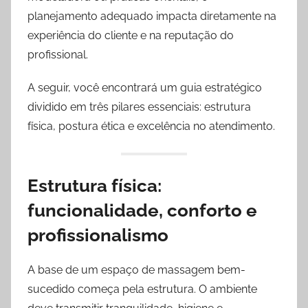
o
planejamento adequado impacta diretamente na
s
experiência do cliente e na reputação do
-
profissional.
s
i
A seguir, você encontrará um guia estratégico
t
dividido em três pilares essenciais: estrutura
e
física, postura ética e excelência no atendimento.
s
-
7
Estrutura física:
7
funcionalidade, conforto e
7
@
profissionalismo
o
u
A base de um espaço de massagem bem-
t
sucedido começa pela estrutura. O ambiente
l