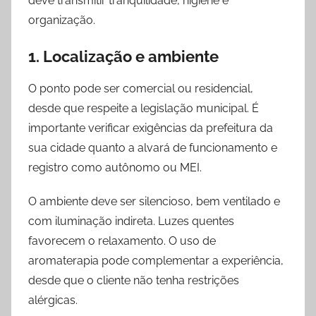
deve transmitir tranquilidade, higiene e
o
organização.
o
k
1. Localização e ambiente
.
c
O ponto pode ser comercial ou residencial,
o
desde que respeite a legislação municipal. É
m
importante verificar exigências da prefeitura da
sua cidade quanto a alvará de funcionamento e
registro como autônomo ou MEI.
O ambiente deve ser silencioso, bem ventilado e
com iluminação indireta. Luzes quentes
favorecem o relaxamento. O uso de
aromaterapia pode complementar a experiência,
desde que o cliente não tenha restrições
alérgicas.