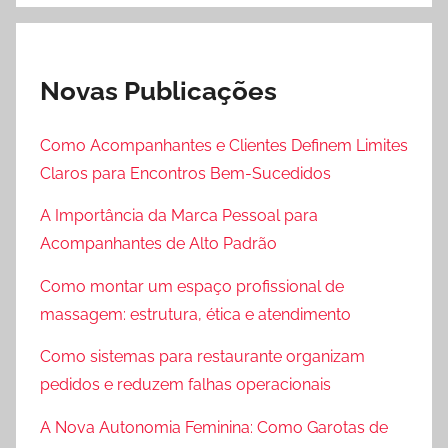
7
7
7
Novas Publicações
@
o
Como Acompanhantes e Clientes Definem Limites
u
Claros para Encontros Bem-Sucedidos
t
l
A Importância da Marca Pessoal para
o
Acompanhantes de Alto Padrão
o
k
Como montar um espaço profissional de
.
massagem: estrutura, ética e atendimento
c
Como sistemas para restaurante organizam
o
m
pedidos e reduzem falhas operacionais
A Nova Autonomia Feminina: Como Garotas de