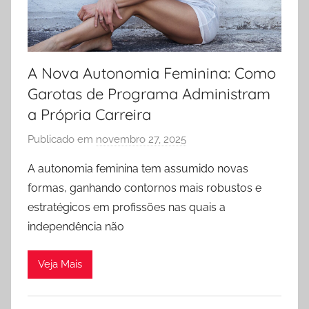
7
7
7
@
A Nova Autonomia Feminina: Como
o
Garotas de Programa Administram
u
t
a Própria Carreira
l
Publicado em
novembro 27, 2025
p
o
o
o
A autonomia feminina tem assumido novas
r
k
formas, ganhando contornos mais robustos e
h
.
estratégicos em profissões nas quais a
o
c
independência não
s
o
t
m
Veja Mais
-
d
o