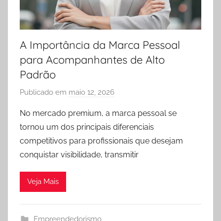
u
t
l
A Importância da Marca Pessoal
o
para Acompanhantes de Alto
o
Padrão
k
.
Publicado em
maio 12, 2026
p
c
o
No mercado premium, a marca pessoal se
o
r
tornou um dos principais diferenciais
m
h
competitivos para profissionais que desejam
o
conquistar visibilidade, transmitir
s
t
Veja Mais
-
d
o
Empreendedorismo
s