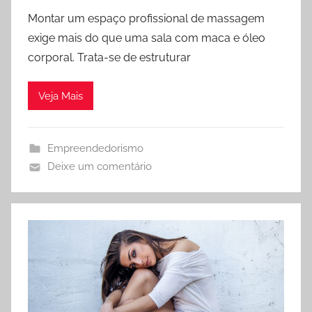
o
k
Montar um espaço profissional de massagem
r
.
exige mais do que uma sala com maca e óleo
h
c
corporal. Trata-se de estruturar
o
o
s
m
Veja Mais
t
-
d
Empreendedorismo
o
Deixe um comentário
s
-
s
i
t
e
s
-