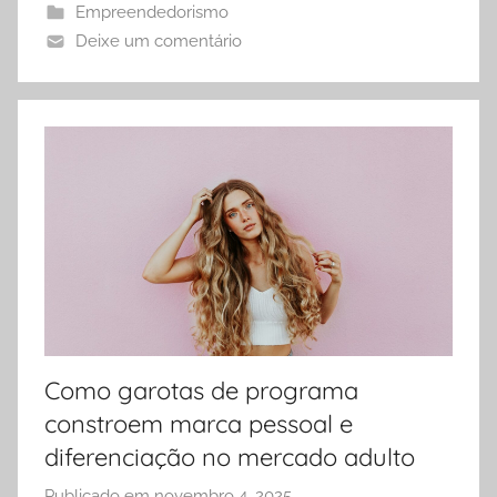
Empreendedorismo
s
Deixe um comentário
-
s
i
t
e
s
-
7
7
7
@
o
Como garotas de programa
u
constroem marca pessoal e
t
l
diferenciação no mercado adulto
o
Publicado em
novembro 4, 2025
p