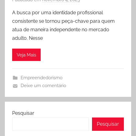
o
o
k
A busca por uma identidade profissional
r
.
consistente se tornou peça-chave para quem
h
c
atua de maneira independente no mercado
o
o
adulto. Nesse
s
m
t
Veja Mais
-
d
o
Empreendedorismo
s
Deixe um comentário
-
s
i
t
Pesquisar
e
Pesquisar
s
-